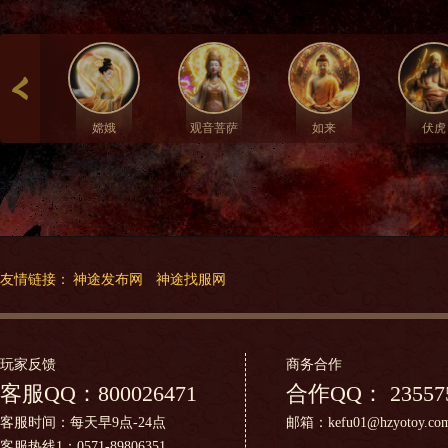
嫦娥
观音菩萨
如来
伏虎
友情链接：
神途发布网
神途找服网
玩家反馈
商务合作
客服QQ：
800026471
合作QQ：
23557
客服时间：每天早9点-24点
邮箱：kefu01@hzyotoy.co
客服热线1：0571-89806351