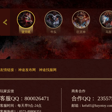
望天吼
牛头
巨灵神
马面
友情链接：
神途发布网
神途找服网
玩家反馈
商务合作
客服QQ：
800026471
合作QQ：
23557
客服时间：每天早9点-24点
邮箱：kefu01@hzyotoy.co
客服热线1：0571-89806351