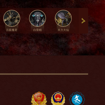
百眼魔君
白骨精
羊力大仙