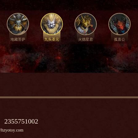
地藏菩萨
九头圣元
火德星君
孤直公
：
2355751002
zyotoy.com