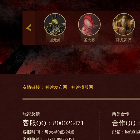
温元帅
圣火婴
降龙罗汉
友情链接：
神途发布网
神途找服网
玩家反馈
商务合作
客服QQ：
800026471
合作QQ
客服时间：每天早9点-24点
邮箱：kefu01@h
客服热线1：0571-89806351