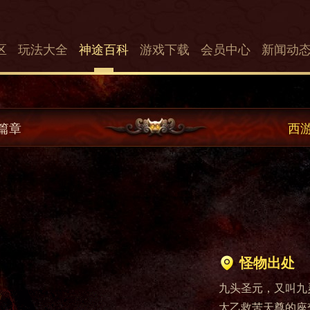
区
玩法大全
神途百科
游戏下载
会员中心
新闻动
篇章
西
怪物出处
九头圣元，又叫九
太乙救苦天尊的座