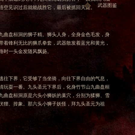
武器图鉴
悟空见识过后就能战胜它，最后被抓回天庭。
九曲盘桓洞的狮子精。狮头人身，全身金色毛发，身
带着锋利无比的狮爪拳套，武器散发着蓝光和黄光，
路时一头金发随风飘扬。
逃往下界，它受够了当坐骑，向往下界自由的气息，
情玩耍一番。九头圣元下界后，化身竹节山九曲盘桓
九曲盘桓洞原是六头小狮妖的巢穴，分别为猱狮、雪
伏狸、抟象。那六头小狮子妖怪，拜九头圣元为祖