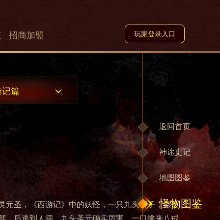
态
招商加盟
玩家登录入口
游记篇
返回首页
神途史记
地图图鉴
怪物图鉴
灵元圣，《西游记》中的妖怪，一只九头狮子，原是
驾，后逃到人间，九头圣元确实厉害，一口擒来八戒