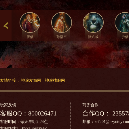
唐僧
孙悟空
猪八戒
沙僧
友情链接：
神途发布网
神途找服网
玩家反馈
商务合作
客服QQ：
800026471
合作QQ：
23557
客服时间：每天早9点-24点
邮箱：kefu01@hzyotoy.co
客服热线1：0571-89806351