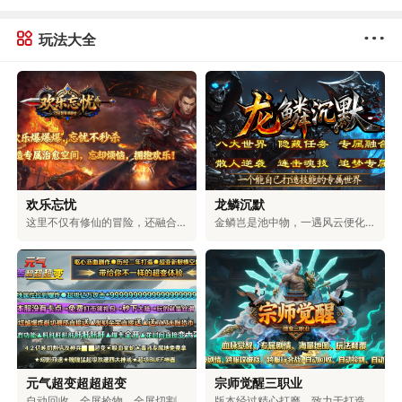
玩法大全
欢乐忘忧
龙鳞沉默
这里不仅有修仙的冒险，还融合了浪漫的爱情、激烈的权谋和对无上大道的追求。在这里，可以和仙盟的伙伴们一起探索神秘的地方，和命中注定的道侣一起修炼。可以体验到用剑斩断天空的畅快，也能感受到和爱人相互陪伴的温暖。可以选择成为三界中最有权力的人，也可以和道侣一起自由自在地生活。你的仙侠人生，由你自己决定。
金鳞岂是池中物，一遇风云便化龙！踏入龙族专属的世界，你将拥有龙牙的锋利，能刺穿一切罪恶；龙角的傲然，可蔑视一切敌人；龙爪的强劲，能撕破一切阻碍；龙眸的凝视，可看穿一切虚伪；龙血的燃烧，能燃尽一切黑暗；龙怒的嘶吼，可震碎一切魔障；龙鳞的威严，彰显着顺我者生、逆我者亡的绝对霸气！少年，拿起护龙之刃，守护龙之圣地，捍卫龙族荣耀，守护整片大陆！
元气超变超超超变
宗师觉醒三职业
自动回收、全屏捡物、全屏切割、超大仓库统统免费送，无卡顿，百阶装备轻松爆，充值福利超丰厚。上百件专属神器、多元玩法，搭配独特机制与炫酷特效，无套路、无强制消费，耗时就能解锁全部内容。团队耗时二年精心打磨，大陆功能完善，邀你尽情体验。
版本经过精心打磨，致力于打造物价稳定、玩法多元的生态服。游戏支持玩家自由交易，所有装备都由BOSS掉落，一切靠打，公平公正。同时，还具备自动回收、捡物、巡航等便捷功能，解放双手轻松升级。在保留经典玩法的基础上，新增了血脉觉醒、秘宝探索、装备觉醒等特色内容，兼具热血与便捷，重塑全新的冒险体验。