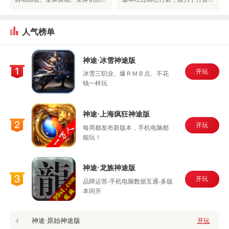
人气榜单
神途·冰雪神途版
开玩
冰雪三职业、爆ＲＭＢ点、不花
钱一样玩
神途·上海疯狂神途版
开玩
每周都发布新版本，手机电脑都
能玩！
神途·龙族神途版
开玩
品牌运营-手机电脑数据互通-多版
本同开
4
神途·原始神途版
开玩