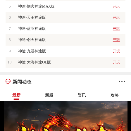
5
神途·烟火神途MAX版
开玩
6
神途·天王神途版
开玩
7
神途·蓝羽神途版
开玩
8
神途·创天神途版
开玩
9
神途·九游神途版
开玩
10
神途·大海神途OL版
开玩
新闻动态
最新
新服
资讯
攻略