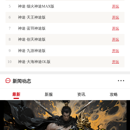
5
神途·烟火神途MAX版
开玩
6
神途·天王神途版
开玩
7
神途·蓝羽神途版
开玩
8
神途·创天神途版
开玩
9
神途·九游神途版
开玩
10
神途·大海神途OL版
开玩
新闻动态
最新
新服
资讯
攻略