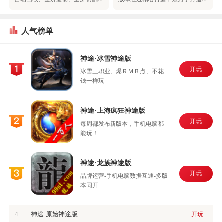
人气榜单
神途·冰雪神途版
开玩
冰雪三职业、爆ＲＭＢ点、不花
钱一样玩
神途·上海疯狂神途版
开玩
每周都发布新版本，手机电脑都
能玩！
神途·龙族神途版
开玩
品牌运营-手机电脑数据互通-多版
本同开
4
神途·原始神途版
开玩