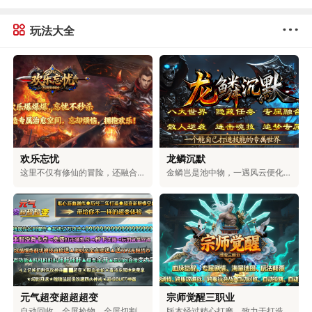
玩法大全
欢乐忘忧
龙鳞沉默
这里不仅有修仙的冒险，还融合了浪漫的爱情、激烈的权谋和对无上大道的追求。在这里，可以和仙盟的伙伴们一起探索神秘的地方，和命中注定的道侣一起修炼。可以体验到用剑斩断天空的畅快，也能感受到和爱人相互陪伴的温暖。可以选择成为三界中最有权力的人，也可以和道侣一起自由自在地生活。你的仙侠人生，由你自己决定。
金鳞岂是池中物，一遇风云便化龙！踏入龙族专属的世界，你将拥有龙牙的锋利，能刺穿一切罪恶；龙角的傲然，可蔑视一切敌人；龙爪的强劲，能撕破一切阻碍；龙眸的凝视，可看穿一切虚伪；龙血的燃烧，能燃尽一切黑暗；龙怒的嘶吼，可震碎一切魔障；龙鳞的威严，彰显着顺我者生、逆我者亡的绝对霸气！少年，拿起护龙之刃，守护龙之圣地，捍卫龙族荣耀，守护整片大陆！
元气超变超超超变
宗师觉醒三职业
自动回收、全屏捡物、全屏切割、超大仓库统统免费送，无卡顿，百阶装备轻松爆，充值福利超丰厚。上百件专属神器、多元玩法，搭配独特机制与炫酷特效，无套路、无强制消费，耗时就能解锁全部内容。团队耗时二年精心打磨，大陆功能完善，邀你尽情体验。
版本经过精心打磨，致力于打造物价稳定、玩法多元的生态服。游戏支持玩家自由交易，所有装备都由BOSS掉落，一切靠打，公平公正。同时，还具备自动回收、捡物、巡航等便捷功能，解放双手轻松升级。在保留经典玩法的基础上，新增了血脉觉醒、秘宝探索、装备觉醒等特色内容，兼具热血与便捷，重塑全新的冒险体验。