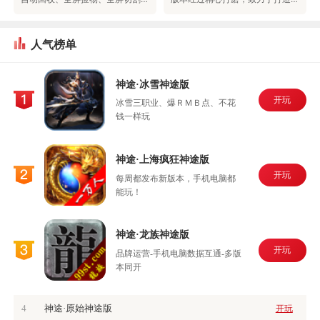
人气榜单
神途·冰雪神途版
开玩
冰雪三职业、爆ＲＭＢ点、不花
钱一样玩
神途·上海疯狂神途版
开玩
每周都发布新版本，手机电脑都
能玩！
神途·龙族神途版
开玩
品牌运营-手机电脑数据互通-多版
本同开
4
神途·原始神途版
开玩