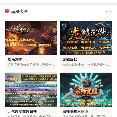
玩法大全
欢乐忘忧
龙鳞沉默
这里不仅有修仙的冒险，还融合了浪漫的爱情、激烈的权谋和对无上大道的追求。在这里，可以和仙盟的伙伴们一起探索神秘的地方，和命中注定的道侣一起修炼。可以体验到用剑斩断天空的畅快，也能感受到和爱人相互陪伴的温暖。可以选择成为三界中最有权力的人，也可以和道侣一起自由自在地生活。你的仙侠人生，由你自己决定。
金鳞岂是池中物，一遇风云便化龙！踏入龙族专属的世界，你将拥有龙牙的锋利，能刺穿一切罪恶；龙角的傲然，可蔑视一切敌人；龙爪的强劲，能撕破一切阻碍；龙眸的凝视，可看穿一切虚伪；龙血的燃烧，能燃尽一切黑暗；龙怒的嘶吼，可震碎一切魔障；龙鳞的威严，彰显着顺我者生、逆我者亡的绝对霸气！少年，拿起护龙之刃，守护龙之圣地，捍卫龙族荣耀，守护整片大陆！
元气超变超超超变
宗师觉醒三职业
自动回收、全屏捡物、全屏切割、超大仓库统统免费送，无卡顿，百阶装备轻松爆，充值福利超丰厚。上百件专属神器、多元玩法，搭配独特机制与炫酷特效，无套路、无强制消费，耗时就能解锁全部内容。团队耗时二年精心打磨，大陆功能完善，邀你尽情体验。
版本经过精心打磨，致力于打造物价稳定、玩法多元的生态服。游戏支持玩家自由交易，所有装备都由BOSS掉落，一切靠打，公平公正。同时，还具备自动回收、捡物、巡航等便捷功能，解放双手轻松升级。在保留经典玩法的基础上，新增了血脉觉醒、秘宝探索、装备觉醒等特色内容，兼具热血与便捷，重塑全新的冒险体验。