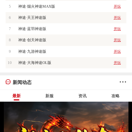
5
神途·烟火神途MAX版
开玩
6
神途·天王神途版
开玩
7
神途·蓝羽神途版
开玩
8
神途·创天神途版
开玩
9
神途·九游神途版
开玩
10
神途·大海神途OL版
开玩
新闻动态
最新
新服
资讯
攻略