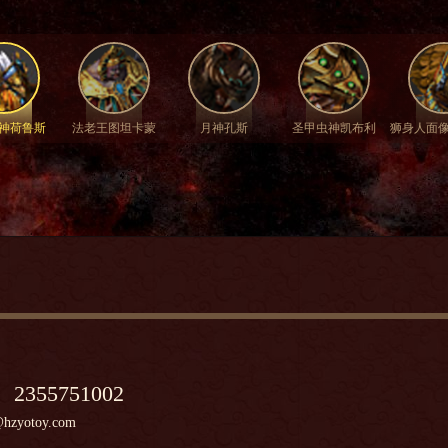
神荷鲁斯
法老王图坦卡蒙
月神孔斯
圣甲虫神凯布利
狮身人面
：
2355751002
zyotoy.com