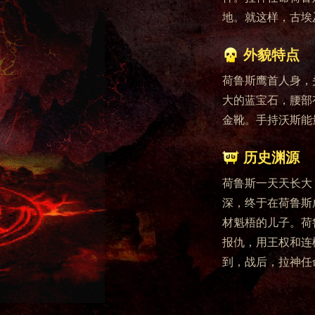
地。就这样，古埃
外貌特点
荷鲁斯鹰首人身，
大的蓝宝石，腰部
金靴。手持沃斯能
历史渊源
荷鲁斯一天天长大
深，终于在荷鲁斯
材魁梧的儿子。荷
报仇，用王权和连
到，战后，拉神任