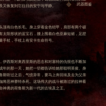
武器图鉴
及又恢复到它往日的安宁与平静。
头顶有白色长毛。身上穿着金色铠甲，肩部有两个硕
有太阳形状的蓝宝石，腰上围着白色亚麻短裙，足蹬
量手杖，手杖上有安卡生命符号。
，伊西斯对奥西里斯的思念和对塞特的仇恨也不断加
成年的那一天，她把一切都告诉给她那聪明英俊、身
鲁斯听过之后，气愤异常，要马上奔回埃及去为父亲
枷将恶神赛特杀死。这场伟大的战斗被路过的拉神看
命神勇的荷鲁斯为新一代的古埃及之王。