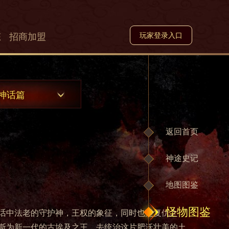
态
招商加盟
玩家登录入口
神话篇
返回首页
神途史记
地图图鉴
怪物图鉴
话中法老的守护神，王权的象征，同时也是复仇之
斯为新一代的古埃及之王，去统治这片肥沃壮美的土