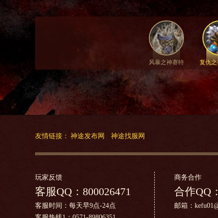
风暴之神赛特
复仇之
友情链接：
神途发布网
神途找服网
玩家反馈
商务合作
客服QQ：
800026471
合作QQ
客服时间：每天早9点-24点
邮箱：kefu01@h
客服热线1：0571-89806351