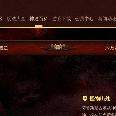
区
玩法大全
神途百科
游戏下载
会员中心
新闻动
篇章
埃及
怪物出处
荷鲁斯是古埃及神
神。拉神任命荷鲁