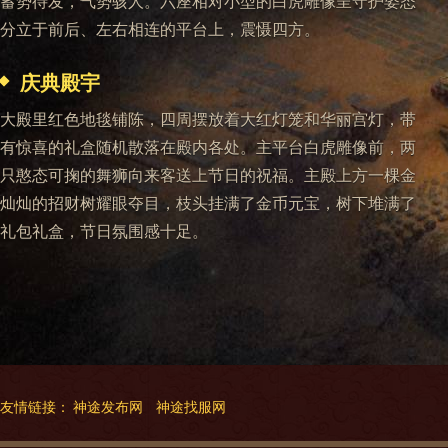
蓄势待发，气势骇人。六座相对小型的白虎雕像呈守护姿态
分立于前后、左右相连的平台上，震慑四方。
庆典殿宇
大殿里红色地毯铺陈，四周摆放着大红灯笼和华丽宫灯，带
有惊喜的礼盒随机散落在殿内各处。主平台白虎雕像前，两
只憨态可掬的舞狮向来客送上节日的祝福。主殿上方一棵金
灿灿的招财树耀眼夺目，枝头挂满了金币元宝，树下堆满了
礼包礼盒，节日氛围感十足。
友情链接：
神途发布网
神途找服网