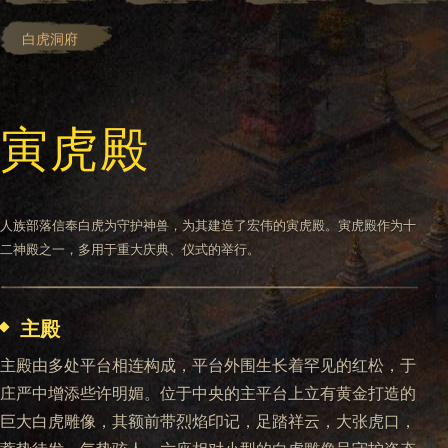
白虎洞府
寅虎殿
人族部落信奉白虎为守护神兽，为其建造了宏伟的寅虎殿。寅虎殿作为十
二神殿之一，多用于重大庆典、仪式的举行。
主殿
主殿由多处平台相连构成，平台外围生长着罕见的红松，于
庄严中增添些许明媚。位于中央的主平台上立有黄金打造的
巨大白虎雕像，其额前带烈焰印记，足踏祥云，大张虎口，