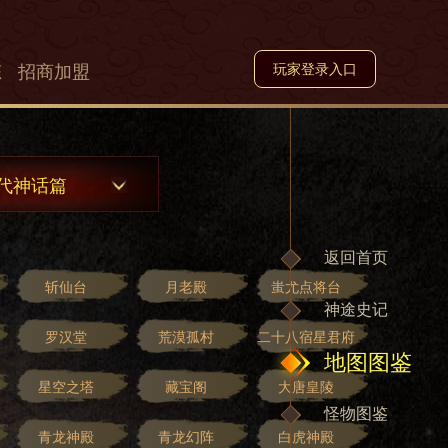
态
招商加盟
玩家登录入口
代神话篇
返回首页
斩仙台
月老殿
蚩尤点将台
神途史记
罗汉堂
荒漠孤村
二十八宿星君府
地图图鉴
星空之塔
藏宝阁
大唐皇陵
怪物图鉴
青龙神殿
青龙幻阵
白虎神殿