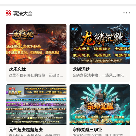
玩法大全
欢乐忘忧
龙鳞沉默
这里不仅有修仙的冒险，还融合了浪漫的爱情、激烈的权谋和对无上大道的追求。在这里，可以和仙盟的伙伴们一起探索神秘的地方，和命中注定的道侣一起修炼。可以体验到用剑斩断天空的畅快，也能感受到和爱人相互陪伴的温暖。可以选择成为三界中最有权力的人，也可以和道侣一起自由自在地生活。你的仙侠人生，由你自己决定。
金鳞岂是池中物，一遇风云便化龙！踏入龙族专属的世界，你将拥有龙牙的锋利，能刺穿一切罪恶；龙角的傲然，可蔑视一切敌人；龙爪的强劲，能撕破一切阻碍；龙眸的凝视，可看穿一切虚伪；龙血的燃烧，能燃尽一切黑暗；龙怒的嘶吼，可震碎一切魔障；龙鳞的威严，彰显着顺我者生、逆我者亡的绝对霸气！少年，拿起护龙之刃，守护龙之圣地，捍卫龙族荣耀，守护整片大陆！
元气超变超超超变
宗师觉醒三职业
自动回收、全屏捡物、全屏切割、超大仓库统统免费送，无卡顿，百阶装备轻松爆，充值福利超丰厚。上百件专属神器、多元玩法，搭配独特机制与炫酷特效，无套路、无强制消费，耗时就能解锁全部内容。团队耗时二年精心打磨，大陆功能完善，邀你尽情体验。
版本经过精心打磨，致力于打造物价稳定、玩法多元的生态服。游戏支持玩家自由交易，所有装备都由BOSS掉落，一切靠打，公平公正。同时，还具备自动回收、捡物、巡航等便捷功能，解放双手轻松升级。在保留经典玩法的基础上，新增了血脉觉醒、秘宝探索、装备觉醒等特色内容，兼具热血与便捷，重塑全新的冒险体验。