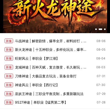
斗战神途 | 解密剧情，爆率全开，材料好打，深度养成
新服
08-06
新火龙神途 | 十五种职业，多样化玩法，爆率适中
新服
08-05
旺财风云 | 单职业【梦江湖】
新服
08-04
龙城神途 | 百种天赋，复古微变，长久耐玩，全部靠打
新服
08-03
刀锋神途 | 大极品复古玩法，装备全靠打
新服
07-31
神途风云 | 单职业【西行记】
新服
07-30
巫妖王神途 | 三职业平衡克制，多重新颖玩法
新服
07-29
9527神途 | 单职业【猛男第二季】
新服
07-28