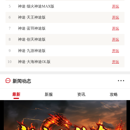
5
神途·烟火神途MAX版
开玩
6
神途·天王神途版
开玩
7
神途·蓝羽神途版
开玩
8
神途·创天神途版
开玩
9
神途·九游神途版
开玩
10
神途·大海神途OL版
开玩
新闻动态
最新
新服
资讯
攻略