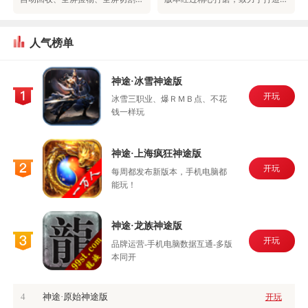
人气榜单
神途·冰雪神途版
开玩
冰雪三职业、爆ＲＭＢ点、不花
钱一样玩
神途·上海疯狂神途版
开玩
每周都发布新版本，手机电脑都
能玩！
神途·龙族神途版
开玩
品牌运营-手机电脑数据互通-多版
本同开
4
神途·原始神途版
开玩