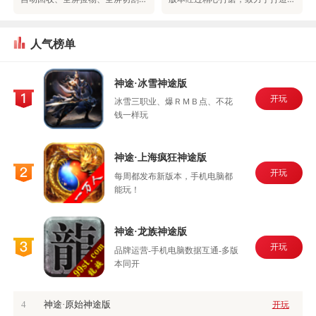
人气榜单
神途·冰雪神途版
开玩
冰雪三职业、爆ＲＭＢ点、不花
钱一样玩
神途·上海疯狂神途版
开玩
每周都发布新版本，手机电脑都
能玩！
神途·龙族神途版
开玩
品牌运营-手机电脑数据互通-多版
本同开
4
神途·原始神途版
开玩