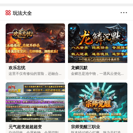
玩法大全
欢乐忘忧
龙鳞沉默
这里不仅有修仙的冒险，还融合了浪漫的爱情、激烈的权谋和对无上大道的追求。在这里，可以和仙盟的伙伴们一起探索神秘的地方，和命中注定的道侣一起修炼。可以体验到用剑斩断天空的畅快，也能感受到和爱人相互陪伴的温暖。可以选择成为三界中最有权力的人，也可以和道侣一起自由自在地生活。你的仙侠人生，由你自己决定。
金鳞岂是池中物，一遇风云便化龙！踏入龙族专属的世界，你将拥有龙牙的锋利，能刺穿一切罪恶；龙角的傲然，可蔑视一切敌人；龙爪的强劲，能撕破一切阻碍；龙眸的凝视，可看穿一切虚伪；龙血的燃烧，能燃尽一切黑暗；龙怒的嘶吼，可震碎一切魔障；龙鳞的威严，彰显着顺我者生、逆我者亡的绝对霸气！少年，拿起护龙之刃，守护龙之圣地，捍卫龙族荣耀，守护整片大陆！
元气超变超超超变
宗师觉醒三职业
自动回收、全屏捡物、全屏切割、超大仓库统统免费送，无卡顿，百阶装备轻松爆，充值福利超丰厚。上百件专属神器、多元玩法，搭配独特机制与炫酷特效，无套路、无强制消费，耗时就能解锁全部内容。团队耗时二年精心打磨，大陆功能完善，邀你尽情体验。
版本经过精心打磨，致力于打造物价稳定、玩法多元的生态服。游戏支持玩家自由交易，所有装备都由BOSS掉落，一切靠打，公平公正。同时，还具备自动回收、捡物、巡航等便捷功能，解放双手轻松升级。在保留经典玩法的基础上，新增了血脉觉醒、秘宝探索、装备觉醒等特色内容，兼具热血与便捷，重塑全新的冒险体验。