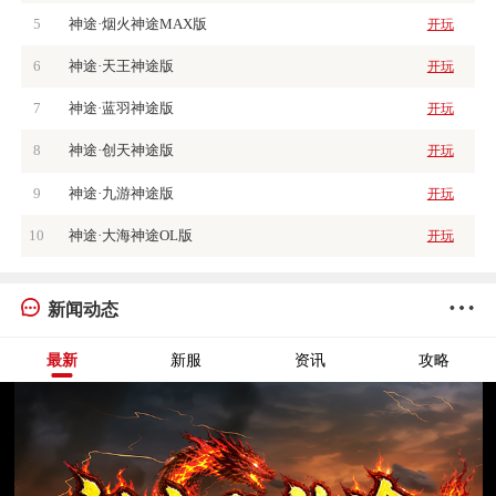
5
神途·烟火神途MAX版
开玩
6
神途·天王神途版
开玩
7
神途·蓝羽神途版
开玩
8
神途·创天神途版
开玩
9
神途·九游神途版
开玩
10
神途·大海神途OL版
开玩
新闻动态
最新
新服
资讯
攻略