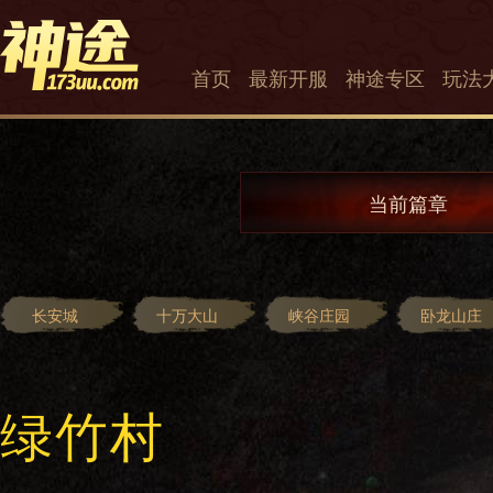
首页
最新开服
神途专区
玩法
当前篇章
长安城
十万大山
峡谷庄园
卧龙山庄
绿竹村