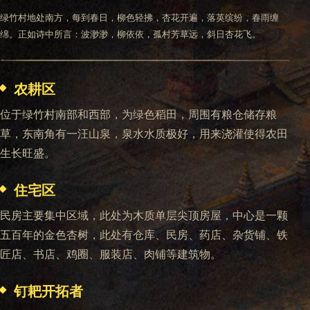
绿竹村地处南方，每到春日，柳色轻拂，杏花开遍，落英缤纷，春雨缠
绵。正如诗中所言：波渺渺，柳依依，孤村芳草远，斜日杏花飞。
农耕区
位于绿竹村南部和西部，为绿色稻田，周围有粮仓储存粮
草，东南角有一汪山泉，泉水水质极好，用来浇灌使得农田
生长旺盛。
住宅区
民房主要集中区域，此处为木质单层尖顶房屋，中心是一颗
五百年的金色杏树，此处有仓库、民房、药店、杂货铺、铁
匠店、书店、鸡圈、服装店、肉铺等建筑物。
钉耙开拓者