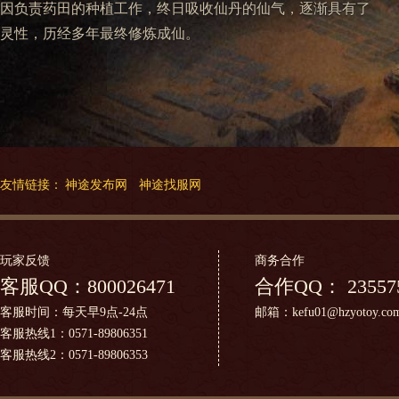
因负责药田的种植工作，终日吸收仙丹的仙气，逐渐具有了
灵性，历经多年最终修炼成仙。
友情链接：
神途发布网
神途找服网
玩家反馈
商务合作
客服QQ：
800026471
合作QQ：
23557
客服时间：每天早9点-24点
邮箱：kefu01@hzyotoy.co
客服热线1：0571-89806351
客服热线2：0571-89806353