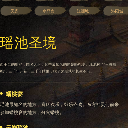
天庭
水晶宫
江洲城
洛阳城
瑶池圣境
西王母的瑶池，闻名天下，其中最知名的便是蟠桃宴。瑶池种了“王母蟠
桃”，三千年开花，三千年结果，吃了之后就能长生不老。
蟠桃宴
瑶池最知名的地方，喜庆欢乐，鼓乐齐鸣。东方神灵们前来
参加蟠桃宴的地方，分食蟠桃。
云巅瑶池