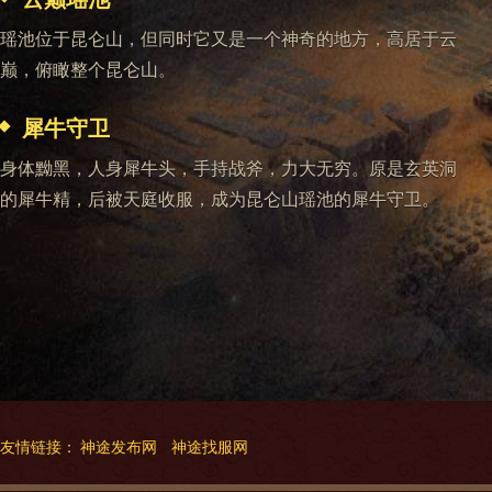
瑶池位于昆仑山，但同时它又是一个神奇的地方，高居于云
巅，俯瞰整个昆仑山。
犀牛守卫
身体黝黑，人身犀牛头，手持战斧，力大无穷。原是玄英洞
的犀牛精，后被天庭收服，成为昆仑山瑶池的犀牛守卫。
友情链接：
神途发布网
神途找服网