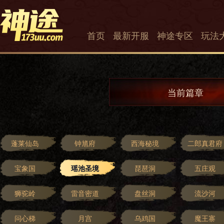
首页
最新开服
神途专区
玩法
当前篇章
蓬莱仙岛
钟馗府
西海秘境
二郎真君府
宝象国
瑶池圣境
琵琶洞
五庄观
狮驼岭
雷音密道
盘丝洞
流沙河
问心梯
月宫
乌鸡国
魔王寨