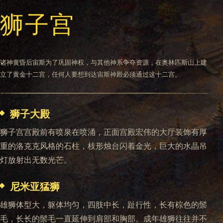
狮子宫
诸神黄昏后宙斯为了巩固神权，与其他神系争夺资源，在奥林匹斯山上建
立了黄金十二宫，任何人要想到达宙斯神殿必须通过这十二宫。
狮子大殿
狮子宫宫殿前有喷泉在喷涌，正面宫殿宏伟的大厅装饰有厚
重的洛克克风格的石柱，枝形烛台闪着金光，巨大的水晶吊
灯放射出无数光芒。
尼米亚猛狮
雄狮体型大，躯体均匀，四肢中长，趾行性，长有棕色的鬃
毛，长长的鬃毛一直延伸到肩部和胸部。成年雄狮往往并不