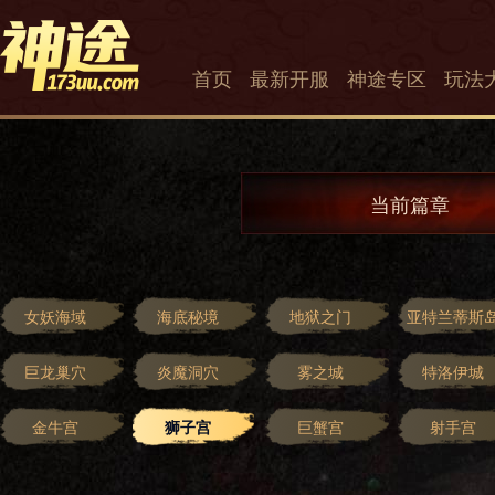
首页
最新开服
神途专区
玩法
当前篇章
女妖海域
海底秘境
地狱之门
亚特兰蒂斯
巨龙巢穴
炎魔洞穴
雾之城
特洛伊城
金牛宫
狮子宫
巨蟹宫
射手宫