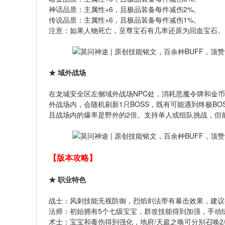
神话品质：主属性+6，且极品装备每件减伤2%。
传说品质：主属性+6，且极品装备每件减伤1%。
注意：如果人物死亡，至尊宝石有几率还原为回血宝石。
★ 域外战场
在龙城安全区左侧域外战场NPC处，消耗恶魔令牌和金
外战场内，会随机刷新1只BOSS，既有可能遇到终极BO
且战场内的爆率是野外的2倍。支持单人或组队挑战，但
【版本攻略】
★ 职业特色
战士：风刺技能无视防御，烈焰剑法带有暴击效果，建议
法师：初始拥有5个七级宝宝，群攻技能得到加强，手动
术士：宝宝和毒伤得到强化，地府/天庭之唤可分别召唤2