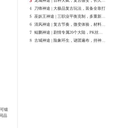
龙城神途 | 百种天赋，复古微变，长久耐玩，全部靠打
刀锋神途 | 大极品复古玩法，装备全靠打
巫妖王神途 | 三职业平衡克制，多重新颖玩法
清风神途 | 复古节奏，微变体验，材料稀缺
鲲鹏神途 | 剧情专属20个大陆，PK丝滑不秒人
古城神途 | 险象环生，谜团遍布，持神兵踏碎强敌
可锻
同品