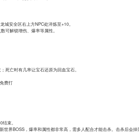
龙城安全区右上方NPC处淬炼至+10。
点数可解锁增伤、爆率等属性。
取；死亡时有几率让宝石还原为回血宝石。
00结束。
新世界BOSS，爆率和属性都非常高，需多人配合才能击杀。击杀后会掉