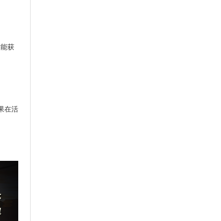
才能获
果在活