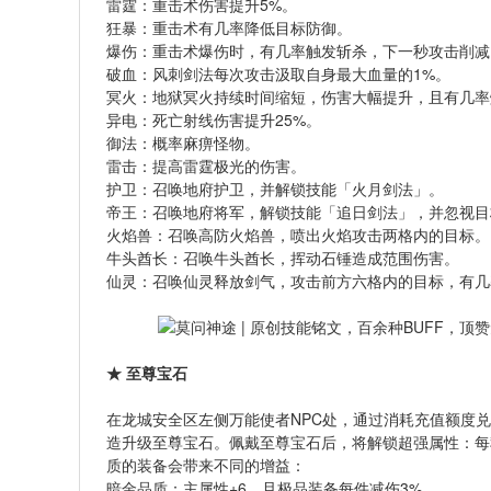
雷霆：重击术伤害提升5%。
狂暴：重击术有几率降低目标防御。
爆伤：重击术爆伤时，有几率触发斩杀，下一秒攻击削减目
破血：风刺剑法每次攻击汲取自身最大血量的1%。
冥火：地狱冥火持续时间缩短，伤害大幅提升，且有几率
异电：死亡射线伤害提升25%。
御法：概率麻痹怪物。
雷击：提高雷霆极光的伤害。
护卫：召唤地府护卫，并解锁技能「火月剑法」。
帝王：召唤地府将军，解锁技能「追日剑法」，并忽视目
火焰兽：召唤高防火焰兽，喷出火焰攻击两格内的目标。
牛头酋长：召唤牛头酋长，挥动石锤造成范围伤害。
仙灵：召唤仙灵释放剑气，攻击前方六格内的目标，有几
★ 至尊宝石
在龙城安全区左侧万能使者NPC处，通过消耗充值额度
造升级至尊宝石。佩戴至尊宝石后，将解锁超强属性：每秒
质的装备会带来不同的增益：
暗金品质：主属性+6，且极品装备每件减伤3%。