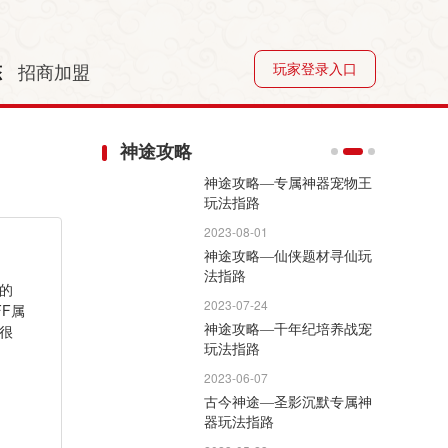
玩家登录入口
态
招商加盟
神途攻略
神途攻略—专属神器宠物王
玩法指路
2023-08-01
神途攻略—仙侠题材寻仙玩
法指路
的
2023-07-24
F属
很
神途攻略—千年纪培养战宠
玩法指路
2023-06-07
古今神途—圣影沉默专属神
器玩法指路