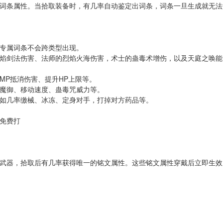
词条属性。当拾取装备时，有几率自动鉴定出词条，词条一旦生成就无法
专属词条不会跨类型出现。
焰剑法伤害、法师的烈焰火海伤害，术士的蛊毒术增伤，以及天庭之唤能
MP抵消伤害、提升HP上限等。
魔御、移动速度、蛊毒咒威力等。
如几率缴械、冰冻、定身对手，打掉对方药品等。
武器，拾取后有几率获得唯一的铭文属性。这些铭文属性穿戴后立即生效