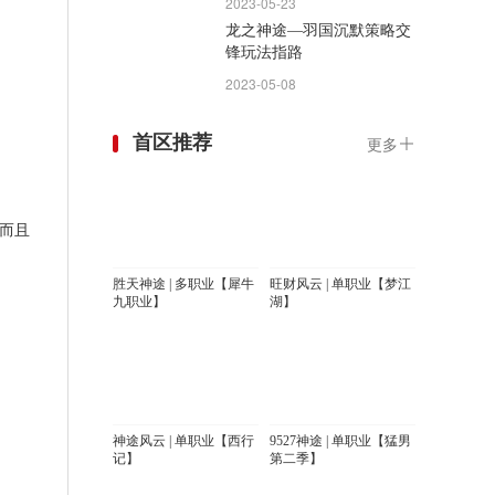
2023-05-23
龙之神途—羽国沉默策略交
锋玩法指路
2023-05-08
首区推荐
更多
而且
胜天神途 | 多职业【犀牛
旺财风云 | 单职业【梦江
九职业】
湖】
神途风云 | 单职业【西行
9527神途 | 单职业【猛男
记】
第二季】