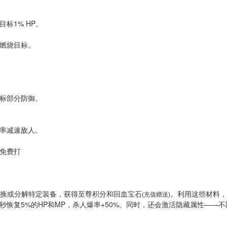
标1% HP。
燃烧目标。
标部分防御。
率减速敌人。
兑换或分解特定装备，获得至尊积分和回血宝石
。利用这些材料，
(充值赠送)
恢复5%的HP和MP，杀人爆率+50%。同时，还会激活隐藏属性——不