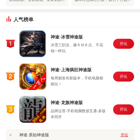
人气榜单
神途·冰雪神途版
开玩
冰雪三职业、爆ＲＭＢ点、不花
钱一样玩
神途·上海疯狂神途版
开玩
每周都发布新版本，手机电脑都
能玩！
神途·龙族神途版
开玩
品牌运营-手机电脑数据互通-多版
本同开
4
神途·原始神途版
开玩