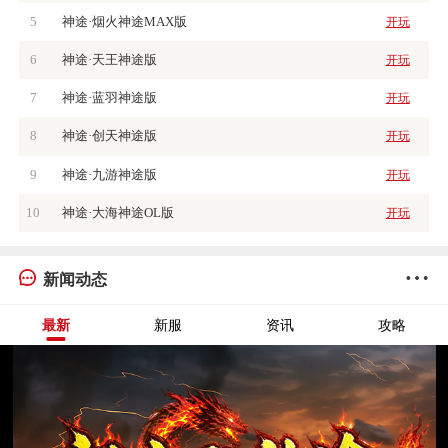
5
神途·烟火神途MAX版
开玩
6
神途·天王神途版
开玩
7
神途·蓝羽神途版
开玩
8
神途·创天神途版
开玩
9
神途·九游神途版
开玩
10
神途·大海神途OL版
开玩
新闻动态
最新
新服
资讯
攻略