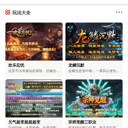
玩法大全
欢乐忘忧
龙鳞沉默
这里不仅有修仙的冒险，还融合了浪漫的爱情、激烈的权谋和对无上大道的追求。在这里，可以和仙盟的伙伴们一起探索神秘的地方，和命中注定的道侣一起修炼。可以体验到用剑斩断天空的畅快，也能感受到和爱人相互陪伴的温暖。可以选择成为三界中最有权力的人，也可以和道侣一起自由自在地生活。你的仙侠人生，由你自己决定。
金鳞岂是池中物，一遇风云便化龙！踏入龙族专属的世界，你将拥有龙牙的锋利，能刺穿一切罪恶；龙角的傲然，可蔑视一切敌人；龙爪的强劲，能撕破一切阻碍；龙眸的凝视，可看穿一切虚伪；龙血的燃烧，能燃尽一切黑暗；龙怒的嘶吼，可震碎一切魔障；龙鳞的威严，彰显着顺我者生、逆我者亡的绝对霸气！少年，拿起护龙之刃，守护龙之圣地，捍卫龙族荣耀，守护整片大陆！
元气超变超超超变
宗师觉醒三职业
自动回收、全屏捡物、全屏切割、超大仓库统统免费送，无卡顿，百阶装备轻松爆，充值福利超丰厚。上百件专属神器、多元玩法，搭配独特机制与炫酷特效，无套路、无强制消费，耗时就能解锁全部内容。团队耗时二年精心打磨，大陆功能完善，邀你尽情体验。
版本经过精心打磨，致力于打造物价稳定、玩法多元的生态服。游戏支持玩家自由交易，所有装备都由BOSS掉落，一切靠打，公平公正。同时，还具备自动回收、捡物、巡航等便捷功能，解放双手轻松升级。在保留经典玩法的基础上，新增了血脉觉醒、秘宝探索、装备觉醒等特色内容，兼具热血与便捷，重塑全新的冒险体验。